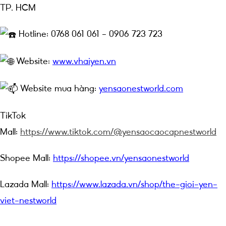
TP. HCM
Hotline: 0768 061 061 – 0906 723 723
Website:
www.vhaiyen.vn
Website mua hàng:
yensaonestworld.com
TikTok
Mall:
https://www.tiktok.com/@yensaocaocapnestworld
Shopee Mall:
https://shopee.vn/yensaonestworld
Lazada Mall:
https://www.lazada.vn/shop/the-gioi-yen-
viet-nestworld