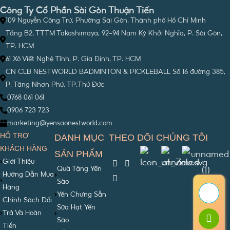
Công Ty Cổ Phần Sài Gòn Thuận Tiến
109 Nguyễn Công Trứ, Phường Sài Gòn, Thành phố Hồ Chí Minh
Tầng B2, TTTM Takashimaya, 92-94 Nam Kỳ Khởi Nghĩa, P. Sài Gòn,
TP. HCM
61 Xô Viết Nghệ Tĩnh, P. Gia Định, TP. HCM
CN CLB NESTWORLD BADMINTON & PICKLEBALL Số 16 đường 385,
P. Tăng Nhơn Phú, TP.Thủ Đức
0768 061 061
0906 723 723
marketing@yensaonestworld.com
HỖ TRỢ
DANH MỤC
THEO DÕI CHÚNG TÔI
KHÁCH HÀNG
SẢN PHẨM
Giới Thiệu
Quà Tặng Yến
Hướng Dẫn Mua
Sào
Hàng
Yến Chưng Sẵn
Chính Sách Đổi
Sữa Hạt Yến
Trả Và Hoàn
Sào
Tiền