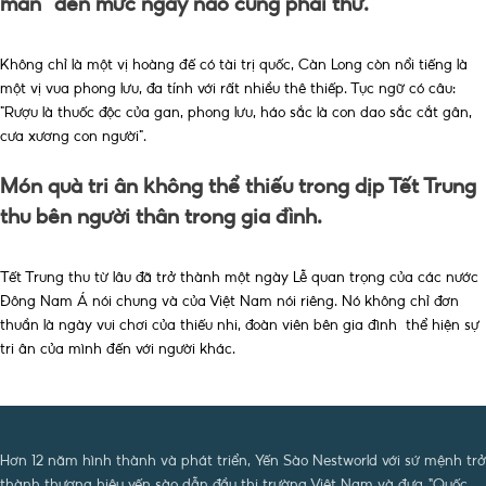
mẩn" đến mức ngày nào cũng phải thử.
Không chỉ là một vị hoàng đế có tài trị quốc, Càn Long còn nổi tiếng là
một vị vua phong lưu, đa tính với rất nhiều thê thiếp. Tục ngữ có câu:
"Rượu là thuốc độc của gan, phong lưu, háo sắc là con dao sắc cắt gân,
cưa xương con người".
Món quà tri ân không thể thiếu trong dịp Tết Trung
thu bên người thân trong gia đình.
Tết Trung thu từ lâu đã trở thành một ngày Lễ quan trọng của các nước
Đông Nam Á nói chung và của Việt Nam nói riêng. Nó không chỉ đơn
thuần là ngày vui chơi của thiếu nhi, đoàn viên bên gia đình thể hiện sự
tri ân của mình đến với người khác.
Hơn 12 năm hình thành và phát triển, Yến Sào Nestworld với sứ mệnh trở
thành thương hiệu yến sào dẫn đầu thị trường Việt Nam và đưa “Quốc