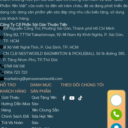
Phẩm Yến Việt” của nước ta đến với năm châu, đã và đang phát triển đa
dạng các dòng sản phẩm yến sào đáp ứng nhu cầu biếu tặng, sử dụng
của khách hàng.
Công Ty Cổ Phần Sài Gòn Thuận Tiến
109 Nguyễn Công Trứ, Phường Sài Gòn, Thành phố Hồ Chí Minh
Tầng B2, TTTM Takashimaya, 92-94 Nam Kỳ Khởi Nghĩa, P. Sài Gòn,
TP. HCM
61 Xô Viết Nghệ Tĩnh, P. Gia Định, TP. HCM
CN CLB NESTWORLD BADMINTON & PICKLEBALL Số 16 đường 385,
P. Tăng Nhơn Phú, TP.Thủ Đức
0768 061 061
0906 723 723
marketing@yensaonestworld.com
HỖ TRỢ
DANH MỤC
THEO DÕI CHÚNG TÔI
KHÁCH HÀNG
SẢN PHẨM
Giới Thiệu
Quà Tặng Yến
Hướng Dẫn Mua
Sào
Hàng
Yến Chưng Sẵn
Chính Sách Đổi
Sữa Hạt Yến
Trả Và Hoàn
Sào