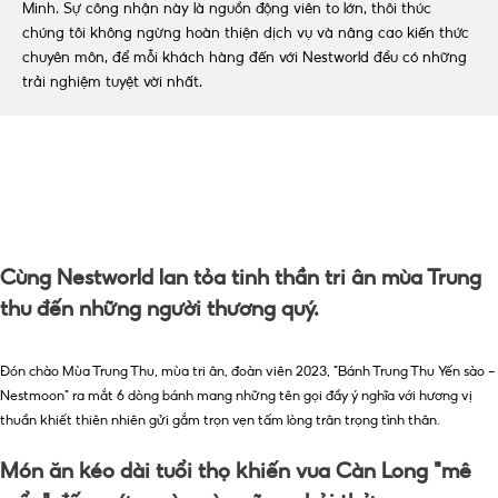
Minh. Sự công nhận này là nguồn động viên to lớn, thôi thúc
chúng tôi không ngừng hoàn thiện dịch vụ và nâng cao kiến thức
chuyên môn, để mỗi khách hàng đến với Nestworld đều có những
trải nghiệm tuyệt vời nhất.
Cùng Nestworld lan tỏa tinh thần tri ân mùa Trung
thu đến những người thương quý.
Đón chào Mùa Trung Thu, mùa tri ân, đoàn viên 2023, "Bánh Trung Thu Yến sào –
Nestmoon" ra mắt 6 dòng bánh mang những tên gọi đầy ý nghĩa với hương vị
thuần khiết thiên nhiên gửi gắm trọn vẹn tấm lòng trân trọng tình thân.
Món ăn kéo dài tuổi thọ khiến vua Càn Long "mê