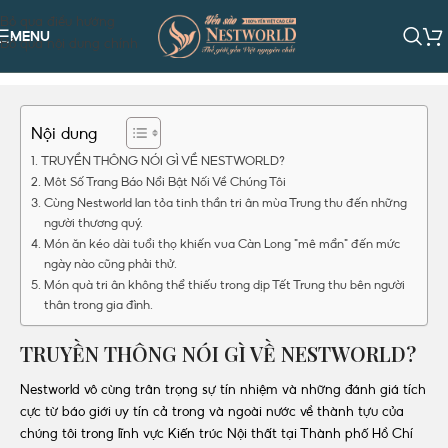
Bỏ qua điều hướng
MENU
Bỏ qua nội dung chính
Nội dung
TRUYỀN THÔNG NÓI GÌ VỀ NESTWORLD?
Môt Số Trang Báo Nổi Bật Nối Về Chúng Tôi
Cùng Nestworld lan tỏa tinh thần tri ân mùa Trung thu đến những
người thương quý.
Món ăn kéo dài tuổi thọ khiến vua Càn Long "mê mẩn" đến mức
ngày nào cũng phải thử.
Món quà tri ân không thể thiếu trong dịp Tết Trung thu bên người
thân trong gia đình.
TRUYỀN THÔNG NÓI GÌ VỀ NESTWORLD?
Nestworld vô cùng trân trọng sự tín nhiệm và những đánh giá tích
cực từ báo giới uy tín cả trong và ngoài nước về thành tựu của
chúng tôi trong lĩnh vực Kiến trúc Nội thất tại Thành phố Hồ Chí