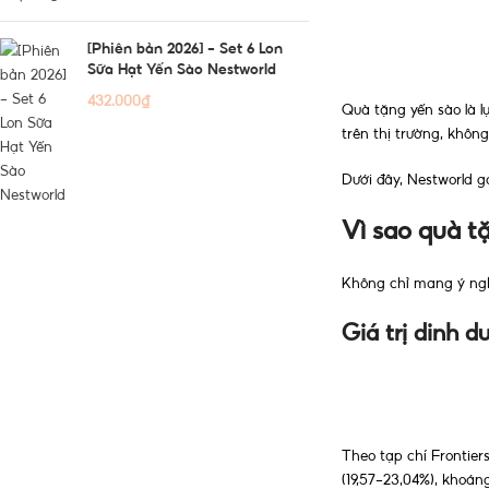
[Phiên bản 2026] - Set 6 Lon
Sữa Hạt Yến Sào Nestworld
432.000
₫
Quà tặng yến sào là l
trên thị trường, khô
Dưới đây, Nestworld 
Vì sao quà t
Không chỉ mang ý nghĩ
Giá trị dinh 
Theo tạp chí Frontier
(19,57–23,04%), khoán