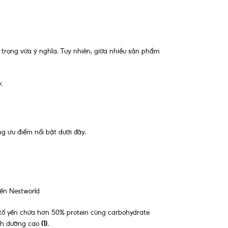
 trọng vừa ý nghĩa. Tuy nhiên, giữa nhiều sản phẩm
.
g ưu điểm nổi bật dưới đây.
ến Nestworld
 tổ yến chứa hơn 50% protein cùng carbohydrate
inh dưỡng cao
(1)
.