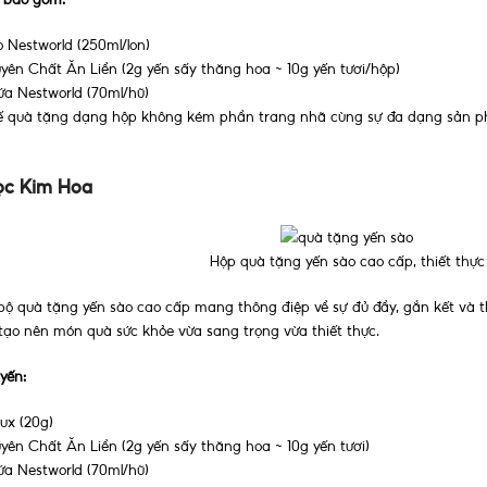
 Nestworld (250ml/lon)
yên Chất Ăn Liền (2g yến sấy thăng hoa ~ 10g yến tươi/hộp)
a Nestworld (70ml/hũ)
 kế quà tặng dạng hộp không kém phần trang nhã cùng sự đa dạng sản ph
ọc Kim Hoa
Hộp quà tặng yến sào cao cấp, thiết thực
bộ quà tặng yến sào cao cấp mang thông điệp về sự đủ đầy, gắn kết và t
, tạo nên món quà sức khỏe vừa sang trọng vừa thiết thực.
yến:
ux (20g)
ên Chất Ăn Liền (2g yến sấy thăng hoa ~ 10g yến tươi)
a Nestworld (70ml/hũ)