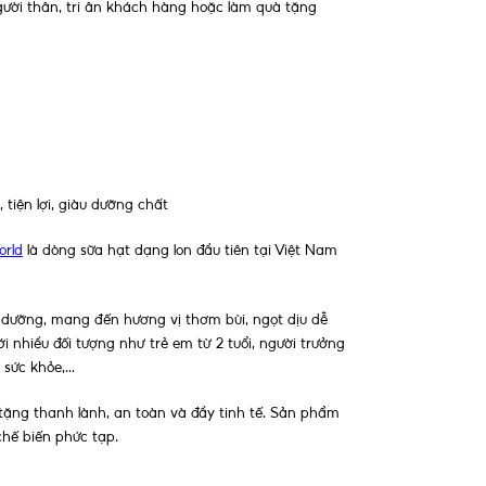
gười thân, tri ân khách hàng hoặc làm quà tặng
 tiện lợi, giàu dưỡng chất
orld
là dòng sữa hạt dạng lon đầu tiên tại Việt Nam
 dưỡng, mang đến hương vị thơm bùi, ngọt dịu dễ
nhiều đối tượng như trẻ em từ 2 tuổi, người trưởng
sức khỏe,...
tặng thanh lành, an toàn và đầy tinh tế. Sản phẩm
chế biến phức tạp.