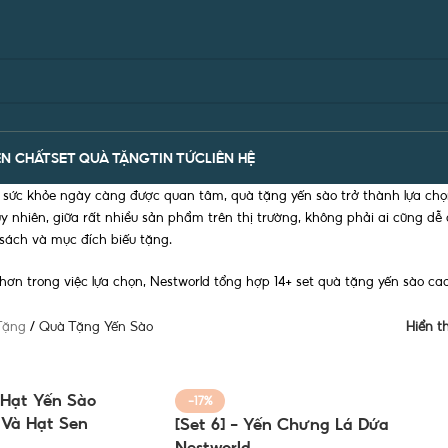
N CHẤT
SET QUÀ TẶNG
TIN TỨC
LIÊN HỆ
 sức khỏe ngày càng được quan tâm, quà tặng yến sào trở thành lựa ch
Tuy nhiên, giữa rất nhiều sản phẩm trên thị trường, không phải ai cũng d
sách và mục đích biếu tặng.
ơn trong việc lựa chọn, Nestworld tổng hợp 14+ set quà tặng yến sào ca
Tặng
/
Quà Tặng Yến Sào
Hiển t
a Hạt Yến Sào
-17%
 Và Hạt Sen
[Set 6] – Yến Chưng Lá Dứa
Nestworld