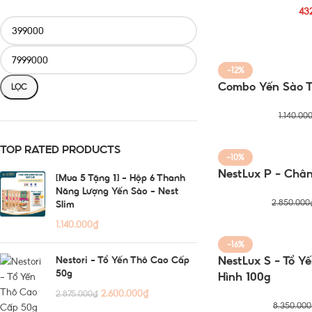
43
-12%
Combo Yến Sào T
LỌC
1.140.00
TOP RATED PRODUCTS
-10%
NestLux P – Chân
[Mua 5 Tặng 1] - Hộp 6 Thanh
Năng Lượng Yến Sào - Nest
2.850.000
Slim
1.140.000
₫
-16%
Nestori - Tổ Yến Thô Cao Cấp
NestLux S – Tổ Y
50g
Hình 100g
2.600.000
₫
2.875.000
₫
8.350.000