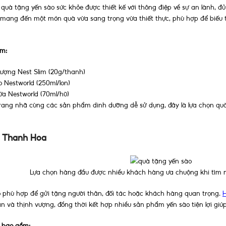
 quà tặng yến sào sức khỏe được thiết kế với thông điệp về sự an lành, đ
i mang đến một món quà vừa sang trọng vừa thiết thực, phù hợp để biếu 
ồm:
ượng Nest Slim (20g/thanh)
 Nestworld (250ml/lon)
a Nestworld (70ml/hũ)
trang nhã cùng các sản phẩm dinh dưỡng dễ sử dụng, đây là lựa chọn quà
c Thanh Hoa
Lựa chọn hàng đầu được nhiều khách hàng ưa chuộng khi tìm 
 phù hợp để gửi tặng người thân, đối tác hoặc khách hàng quan trọng.
n và thịnh vượng, đồng thời kết hợp nhiều sản phẩm yến sào tiện lợi gi
 bao gồm: