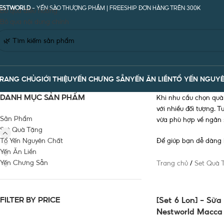
ESTWORLD
- YẾN SÀO THƯỢNG PHẦM | FREESHIP ĐƠN HÀNG TRÊN 300K
Bỏ qua điều hướng
Bỏ qua nội dung chính
RANG CHỦ
GIỚI THIỆU
YẾN CHƯNG SẴN
YẾN ĂN LIỀN
TỔ YẾN NGUYÊ
DANH MỤC SẢN PHẨM
Khi nhu cầu chọn quà
với nhiều đối tượng. 
Sản Phẩm
vừa phù hợp về ngân 
Set Quà Tặng
Tổ Yến Nguyên Chất
Để giúp bạn dễ dàng h
Yến Ăn Liền
Yến Chưng Sẵn
Trang chủ
/
Set Quà 
FILTER BY PRICE
[Set 6 Lon] – Sữ
Nestworld Macca