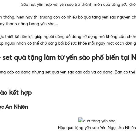
Sữa hạt yến hợp với yến sào trở thành món quà tặng sức khỏe
n thống, hiện nay thị trường còn có nhiều bộ quà tặng yến sào nguyên c
hay thanh năng lượng yến sào,...
ợc thiết kế tiện lợi, giúp người dùng dễ dàng sử dụng mà không cần ch
iúp người nhận có thể chủ động bồi bổ sức khỏe mỗi ngày một cách đơn giả
 set quà tặng làm từ yến sào phổ biến tại 
cung cấp đa dạng những set quà yến sào cao cấp và đa dạng. Bạn có thể 
sào kết hợp
ọc An Nhiên
Hộp quà tặng yến sào Yến Ngọc An Nhiên