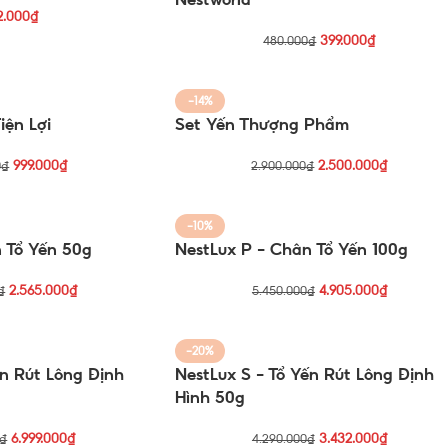
2.000
₫
399.000
₫
480.000
₫
-14%
iện Lợi
Set Yến Thượng Phẩm
999.000
₫
2.500.000
₫
0
₫
2.900.000
₫
-10%
 Tổ Yến 50g
NestLux P – Chân Tổ Yến 100g
2.565.000
₫
4.905.000
₫
₫
5.450.000
₫
-20%
ến Rút Lông Định
NestLux S – Tổ Yến Rút Lông Định
Hình 50g
6.999.000
₫
3.432.000
₫
₫
4.290.000
₫