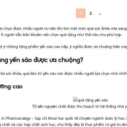
1
2
→
ựa chọn được nhiều người ưu tiên khi tìm một món quà sức khỏe vừa sang
ng ít người vẫn băn khoăn nên chọn quà tặng như thế nào cho phù hợp.
gợi ý những tặng phẩm yến sào cao cấp, ý nghĩa được ưa chuộng hiện nay
ặng yến sào được ưa chuộng?
a sức khỏe, quà làm từ yến sào còn được nhiều người lựa chọn nhờ nhữn
dưỡng cao
Tổ yến nguyên chất được thu hoạch từ hệ thống nhà y
s in Pharmacology - tạp chí khoa học quốc tế chuyên ngành dược lý học,
g chất và các hợp chất sinh học, cho thấy đây là thực phẩm có giá trị d