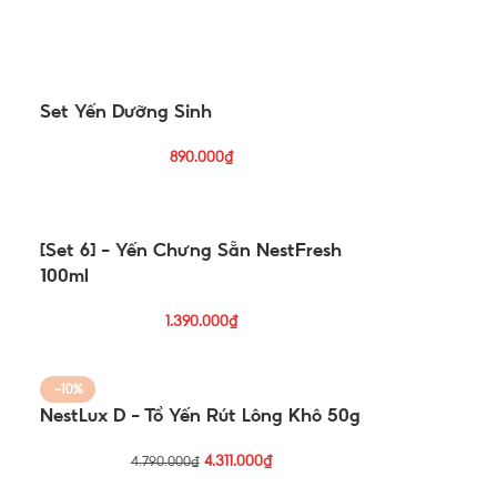
Set Yến Dưỡng Sinh
890.000
₫
[Set 6] – Yến Chưng Sẵn NestFresh
100ml
1.390.000
₫
-10%
NestLux D – Tổ Yến Rút Lông Khô 50g
4.311.000
₫
4.790.000
₫