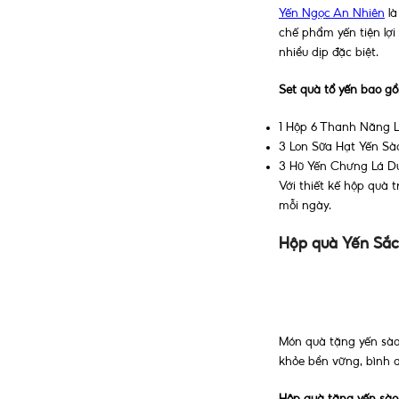
Yến Ngọc An Nhiên
là
chế phẩm yến tiện lợ
nhiều dịp đặc biệt.
Set quà tổ yến bao g
1 Hộp 6 Thanh Năng L
3 Lon Sữa Hạt Yến Sào
3 Hũ Yến Chưng Lá Dứ
Với thiết kế hộp quà 
mỗi ngày.
Hộp quà Yến Sắ
Món quà tặng yến sào
khỏe bền vững, bình a
Hộp quà tặng yến sào