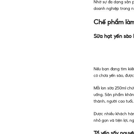
Nhờ sự đa dạng sản p
doanh nghiệp trong nh
Chế phẩm làm
Sữa hạt yến sào
Nếu bạn đang tìm kiế
có chứa yến sào, được
Mỗi lon sữa 250ml ch
uống. Sản phẩm không
thành, người cao tuổi
Được nhiều khách hàn
nhỏ gọn và tiện lợi, 
Tổ yến sấy nguyê