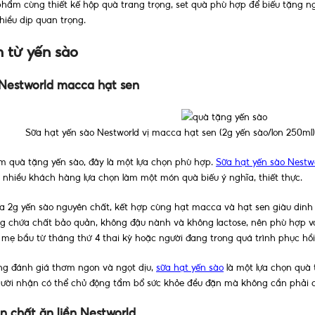
hẩm cùng thiết kế hộp quà trang trọng, set quà phù hợp để biếu tặng n
iều dịp quan trọng.
 từ yến sào
 Nestworld macca hạt sen
Sữa hạt yến sào Nestworld vị macca hạt sen (2g yến sào/lon 250ml),
m quà tặng yến sào, đây là một lựa chọn phù hợp.
Sữa hạt yến sào Nestw
 nhiều khách hàng lựa chọn làm một món quà biếu ý nghĩa, thiết thực.
ứa 2g yến sào nguyên chất, kết hợp cùng hạt macca và hạt sen giàu dinh
 chứa chất bảo quản, không đậu nành và không lactose, nên phù hợp với 
, mẹ bầu từ tháng thứ 4 thai kỳ hoặc người đang trong quá trình phục hồi 
g đánh giá thơm ngon và ngọt dịu,
sữa hạt yến sào
là một lựa chọn quà 
người nhận có thể chủ động tẩm bổ sức khỏe đều đặn mà không cần phải 
n chất ăn liền Nestworld