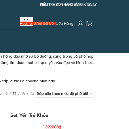
KIỂM TRA ĐƠN HÀNG
ĐĂNG KÍ ĐẠI LÝ
Hotline: 0768 061 061
Cửa Hàng
ọn hàng đầu nhờ sự bổ dưỡng, sang trọng và phù hợp
ễ dàng tìm được một set quà yến vừa đẹp về hình thức,
o cấp, được ưa chuộng hiện nay.
hị
9
12
18
24
Set Yến Trẻ Khỏe
1.399.000
₫