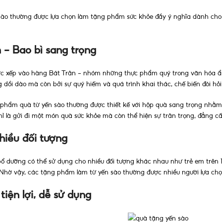
 sào thường được lựa chọn làm tặng phẩm sức khỏe đầy ý nghĩa dành cho 
 - Bao bì sang trọng
ược xếp vào hàng Bát Trân - nhóm những thực phẩm quý trong văn hóa ẩm
dồi dào mà còn bởi sự quý hiếm và quá trình khai thác, chế biến đòi hỏi 
 phẩm quà từ yến sào thường được thiết kế với hộp quà sang trọng nhằm t
ỉ là gửi đi một món quà sức khỏe mà còn thể hiện sự trân trọng, đẳng 
hiều đối tượng
ổ dưỡng có thể sử dụng cho nhiều đối tượng khác nhau như trẻ em trên 1
. Nhờ vậy, các tặng phẩm làm từ yến sào thường được nhiều người lựa ch
tiện lợi, dễ sử dụng