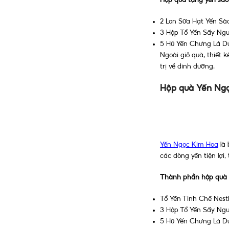
2 Lon Sữa Hạt Yến Sào
3 Hộp Tổ Yến Sấy Ngu
5 Hũ Yến Chưng Lá Dứ
Ngoài giỏ quà, thiết
trị về dinh dưỡng.
Hộp quà Yến Ng
Yến Ngọc Kim Hoa
là 
các dòng yến tiện lợi
Thành phần hộp quà 
Tổ Yến Tinh Chế Nestl
3 Hộp Tổ Yến Sấy Nguy
5 Hũ Yến Chưng Lá Dứ