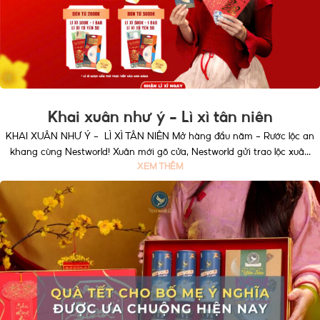
Khai xuân như ý – Lì xì tân niên
KHAI XUÂN NHƯ Ý - LÌ XÌ TÂN NIÊN Mở hàng đầu năm - Rước lộc an
khang cùng Nestworld! Xuân mới gõ cửa, Nestworld gửi trao lộc xuâ...
XEM THÊM