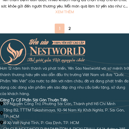
sức khỏe gửi đến người thương yêu. Mỗi món quà làm từ yến sào như c...
XEM THÊM
1
2
Hơn 12 năm hình thành và phát triển, Yến Sào Nestworld với sứ mệnh trở
thành thương hiệu yến sào dẫn đầu thị trường Việt Nam và đưa “Quốc
Phẩm Yến Việt” của nước ta đến với năm châu, đã và đang phát triển đa
dạng các dòng sản phẩm yến sào đáp ứng nhu cầu biếu tặng, sử dụng
của khách hàng.
Công Ty Cổ Phần Sài Gòn Thuận Tiến
109 Nguyễn Công Trứ, Phường Sài Gòn, Thành phố Hồ Chí Minh
Tầng B2, TTTM Takashimaya, 92-94 Nam Kỳ Khởi Nghĩa, P. Sài Gòn,
TP. HCM
61 Xô Viết Nghệ Tĩnh, P. Gia Định, TP. HCM
CN CLB NESTWORLD BADMINTON & PICKLEBALL Số 16 đường 385,