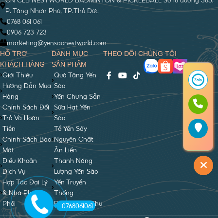
P. Tăng Nhơn Phú, TP.Thủ Đức
0768 061 061
0906 723 723
marketing@yensaonestworld.com
HỖ TRỢ
DANH MỤC
THEO DÕI CHÚNG TÔI
KHÁCH HÀNG
SẢN PHẨM
Giới Thiệu
Quà Tặng Yến
Hướng Dẫn Mua
Sào
Hàng
Yến Chưng Sẵn
Chính Sách Đổi
Sữa Hạt Yến
Trả Và Hoàn
Sào
Tiền
Tổ Yến Sấy
Chính Sách Bảo
Nguyên Chất
Mật
Ăn Liền
Điều Khoản
Thanh Năng
Dịch Vụ
Lượng Yến Sào
Hợp Tác Đại Lý
Yến Truyền
& Nhà Phân
Thống
Phối
Bánh Trung Thu
0768061061