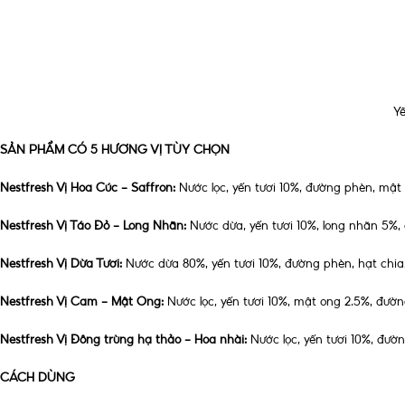
Y
SẢN PHẨM CÓ 5 HƯƠNG VỊ TÙY CHỌN
Nestfresh Vị Hoa Cúc – Saffron
:
Nước lọc, yến tươi 10%, đường phèn, mật
Nestfresh Vị Táo Đỏ – Long Nhãn
:
Nước dừa, yến tươi 10%, long nhãn 5%,
Nestfresh Vị Dừa Tươi
:
Nước dừa 80%, yến tươi 10%, đường phèn, hạt chia,
Nestfresh Vị Cam – Mật Ong
:
Nước lọc, yến tươi 10%, mật ong 2.5%, đườn
Nestfresh Vị Đông trùng hạ thảo – Hoa nhài:
Nước lọc, yến tươi 10%, đườ
CÁCH DÙNG