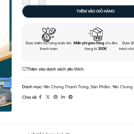
THÊM VÀO GIỎ HÀNG
Được kiểm tra hàng trước khi
Miễn phí giao hàng
cho đơn
Được B
thanh toán
hàng từ
300K
trách nh
Thêm vào danh sách yêu thích
Danh mục:
Yến Chưng Thanh Trùng
,
Sản Phẩm
,
Yến Chưng 
Chia sẻ: