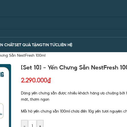
N CHẤT
SET QUÀ TẶNG
TIN TỨC
LIÊN HỆ
Chưng Sẵn NestFresh 100ml
[Set 10] – Yến Chưng Sẵn NestFresh 10
2.290.000
₫
Dòng yến chưng sẵn được nhiều khách hàng ưa chuộng bởi 
mát, thơm ngon
Mỗi hũ yến chưng sẵn 100ml chứa đến 10g yến tươi nguyên c
-
+