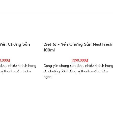
– Yến Chưng Sẵn
[Set 6] – Yến Chưng Sẵn NestFresh
100ml
0.000
₫
1.390.000
₫
được nhiều khách hàng
Dòng yến chưng sẵn được nhiều khách hàn
 vị thanh mát, thơm
ưa chuộng bởi hương vị thanh mát, thơm
ngon
 100ml chứa đến 10g yến
Mỗi hũ yến chưng sẵn 100ml chứa đến 10g y
tươi nguyên chất