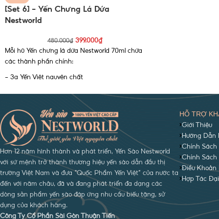
[Set 6] – Yến Chưng Lá Dứa
Nestworld
399.000
₫
480.000
₫
Mỗi hũ Yến chưng lá dứa Nestworld 70ml chứa
các thành phần chính:
- 3g Yến Việt nguyên chất
- 1% Lá dứa
- Đường phèn
HỖ TRỢ KH
Ngoài ra còn có thành phần gừng và hạt chia
Giới Thiệu
làm tăng hương vị thơm ngon của hũ yến
Hướng Dẫn 
chưng.
Chính Sách 
Hơn 12 năm hình thành và phát triển, Yến Sào Nestworld
Chính Sách
với sứ mệnh trở thành thương hiệu yến sào dẫn đầu thị
Điều Khoản 
trường Việt Nam và đưa “Quốc Phẩm Yến Việt” của nước ta
Hợp Tác Đại
đến với năm châu, đã và đang phát triển đa dạng các
dòng sản phẩm yến sào đáp ứng nhu cầu biếu tặng, sử
dụng của khách hàng.
Công Ty Cổ Phần Sài Gòn Thuận Tiến