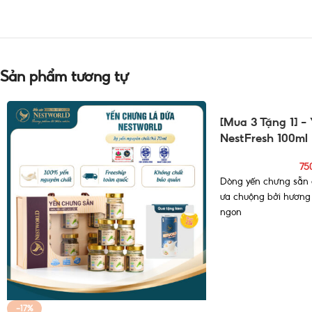
Sản phẩm tương tự
[Mua 3 Tặng 1] 
NestFresh 100ml
75
Dòng yến chưng sẵn 
ưa chuộng bởi hương
ngon
Mỗi hũ yến chưng sẵn
tươi nguyên chất
-17%