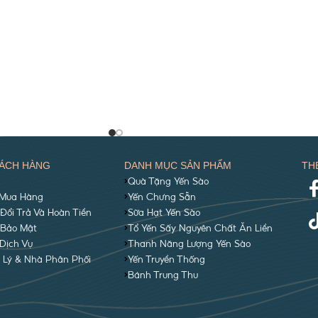
ÁCH HÀNG
DANH MỤC SẢN PHẨM
TH
Quà Tặng Yến Sào
Mua Hàng
Yến Chưng Sẵn
Đổi Trả Và Hoàn Tiền
Sữa Hạt Yến Sào
 Bảo Mật
Tổ Yến Sấy Nguyên Chất Ăn Liền
Dịch Vụ
Thanh Năng Lượng Yến Sào
 Lý & Nhà Phân Phối
Yến Truyền Thống
Bánh Trung Thu