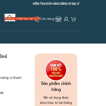
KIỂM TRA ĐƠN HÀNG
ĐĂNG KÍ ĐẠI LÝ
Hotline: 0768 061 061
Cửa Hàng
0ml
hương vị thanh
Sản phẩm chính
hãng
hất
Yến sử dụng được
khai thác từ hệ thống