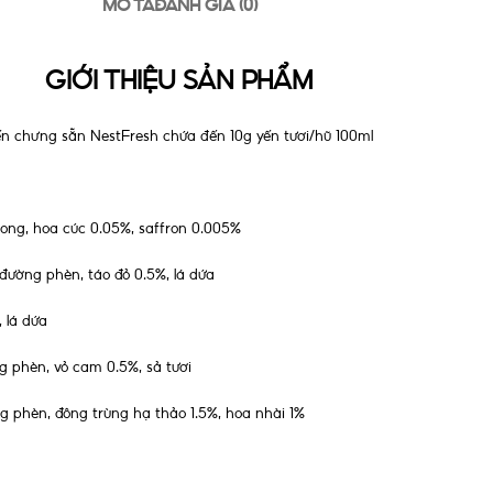
MÔ TẢ
ĐÁNH GIÁ (0)
GIỚI THIỆU SẢN PHẨM
ến chưng sẵn NestFresh chứa đến 10g yến tươi/hũ 100ml
 ong, hoa cúc 0.05%, saffron 0.005%
 đường phèn, táo đỏ 0.5%, lá dứa
 lá dứa
g phèn, vỏ cam 0.5%, sả tươi
ng phèn, đông trùng hạ thảo 1.5%, hoa nhài 1%