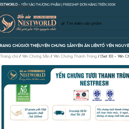
ESTWORLD
- YẾN SÀO THƯỢNG PHẦM | FREESHIP ĐƠN HÀNG TRÊN 300K
Bỏ qua điều hướng
Bỏ qua nội dung chính
RANG CHỦ
GIỚI THIỆU
YẾN CHƯNG SẴN
YẾN ĂN LIỀN
TỔ YẾN NGUYÊ
Trang chủ
/
Yến Chưng Sẵn
/
Yến Chưng Thanh Trùng
/
[Set 10] – Yến 