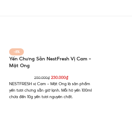
-8%
-8%
Yến Chưng Sẵn NestFresh Vị Cam –
Yến Chưng Sẵ
Mật Ong
Trùng Hạ Thảo
g
230.000
₫
250.000
₫
250.
NESTFRESH vị Cam – Mật Ong là sản phẩm
NESTFRESH vị Đôn
yến tươi chưng sẵn giữ lạnh.
Mỗi hũ yến 100ml
nhài là sản phẩm 
chứa đến 10g yến tươi nguyên chất.
Mỗi hũ yến 100ml 
ến
nguyên chất.